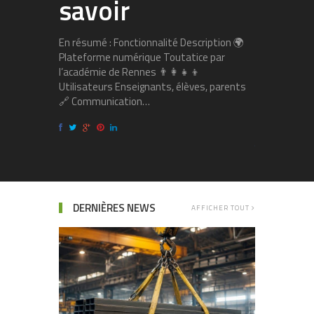
savoir
trava
empl
En résumé : Fonctionnalité Description 🌍
Plateforme numérique Toutatice par
l’académie de Rennes 👨‍👩‍👧‍👦
Le monde du 
Utilisateurs Enseignants, élèves, parents
évolution, e
🔗 Communication…
technologies
questions s
DERNIÈRES NEWS
AFFICHER TOUT