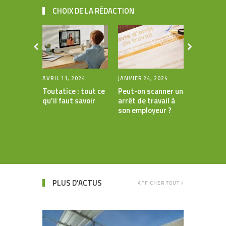
CHOIX DE LA RÉDACTION
AVRIL 11, 2024
JANVIER 24, 2024
JUILLET 5,
Toutatice : tout ce
Peut-on scanner un
b2b dgfip 
qu’il faut savoir
arrêt de travail à
correspo
son employeur ?
prélèvem
PLUS D’ACTUS
AFFICHER TOUT