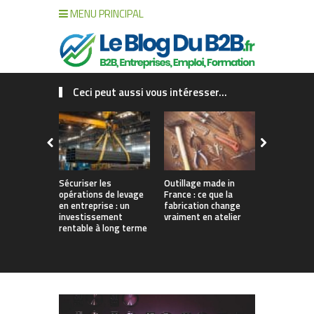
MENU PRINCIPAL
Ceci peut aussi vous intéresser...
Sécuriser les
Outillage made in
Connecter c
opérations de levage
France : ce que la
collaborat
en entreprise : un
fabrication change
processus :
investissement
vraiment en atelier
des projet
rentable à long terme
augmentés 