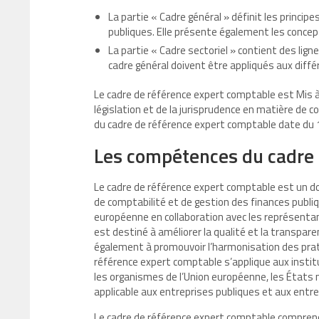
La partie « Cadre général » définit les princi
publiques. Elle présente également les concept
La partie « Cadre sectoriel » contient des ligne
cadre général doivent être appliqués aux différ
Le cadre de référence expert comptable est Mis à
législation et de la jurisprudence en matière de c
du cadre de référence expert comptable date du 1
Les compétences du cadre 
Le cadre de référence expert comptable est un do
de comptabilité et de gestion des finances publiq
européenne en collaboration avec les représent
est destiné à améliorer la qualité et la transpare
également à promouvoir l’harmonisation des pra
référence expert comptable s’applique aux instit
les organismes de l’Union européenne, les États m
applicable aux entreprises publiques et aux entre
Le cadre de référence expert comptable comprend