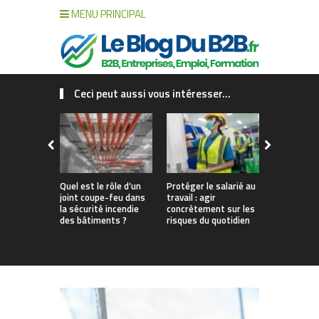
MENU PRINCIPAL
Ceci peut aussi vous intéresser...
Quel est le rôle d’un
Protéger le salarié au
Sécurité in
joint coupe-feu dans
travail : agir
ERP : comm
la sécurité incendie
concrètement sur les
choisir vo
des bâtiments ?
risques du quotidien
d’alarme