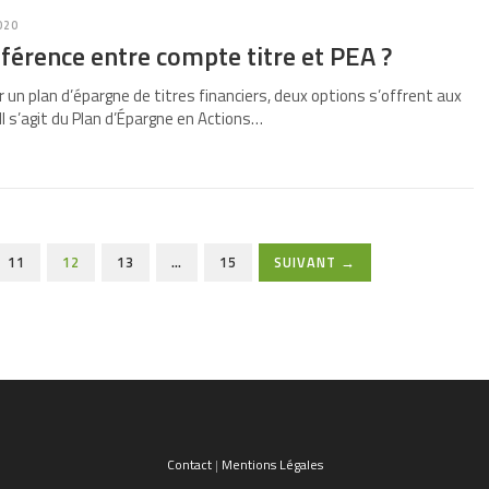
020
fférence entre compte titre et PEA ?
 un plan d’épargne de titres financiers, deux options s’offrent aux
Il s’agit du Plan d’Épargne en Actions…
11
12
13
…
15
SUIVANT →
Contact
|
Mentions Légales