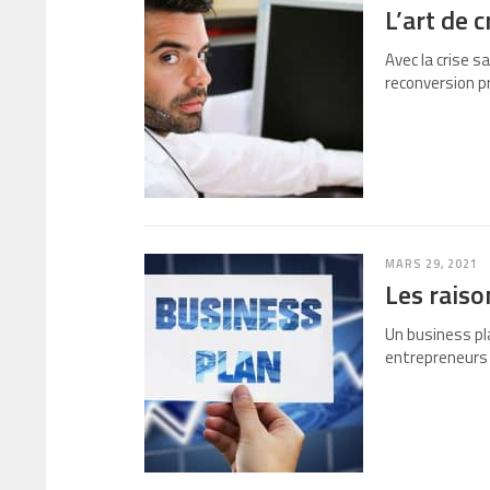
L’art de 
Avec la crise s
reconversion p
MARS 29, 2021
Les raiso
Un business pla
entrepreneurs 