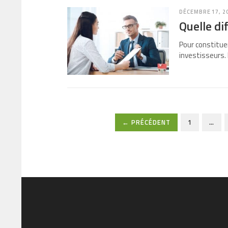
DÉCEMBRE 17, 2
Quelle di
Pour constituer
investisseurs. 
← PRÉCÉDENT
1
…