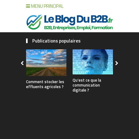
MENU PRINCIPAL
Publications populaires
Entreprise
Qu’est ce que la
Comment stocker les
au plateau
communication
effluents agricoles ?
vos déjeun
digitale ?
d’affaires