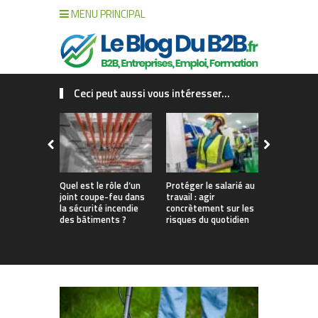
MENU PRINCIPAL
Ceci peut aussi vous intéresser...
Quel est le rôle d’un
Protéger le salarié au
Sécurité in
joint coupe-feu dans
travail : agir
ERP : comm
la sécurité incendie
concrètement sur les
choisir vo
des bâtiments ?
risques du quotidien
d’alarme