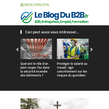
MENU PRINCIPAL
Ceci peut aussi vous intéresser...
Quel est le rôle d’un
Protéger le salarié au
Sécurité in
joint coupe-feu dans
travail : agir
ERP : comm
la sécurité incendie
concrètement sur les
choisir vo
des bâtiments ?
risques du quotidien
d’alarme