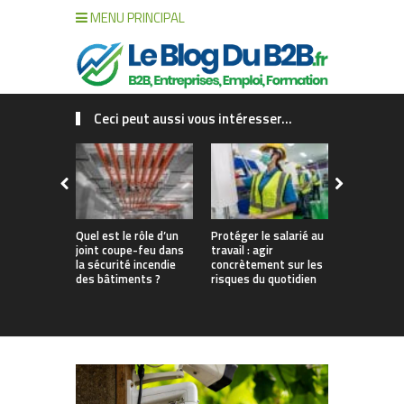
MENU PRINCIPAL
Ceci peut aussi vous intéresser...
Quel est le rôle d’un
Protéger le salarié au
Sécurité in
joint coupe-feu dans
travail : agir
ERP : comm
la sécurité incendie
concrètement sur les
choisir vo
des bâtiments ?
risques du quotidien
d’alarme