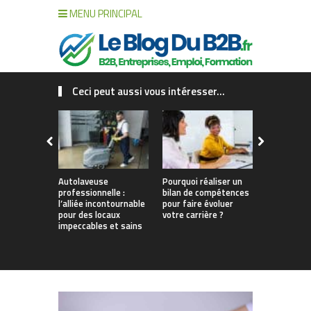
MENU PRINCIPAL
Ceci peut aussi vous intéresser...
Autolaveuse
Pourquoi réaliser un
Formation 
professionnelle :
bilan de compétences
intensive p
l’alliée incontournable
pour faire évoluer
profession
pour des locaux
votre carrière ?
booster la
impeccables et sains
productivit
entreprise