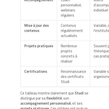
personnalisé,
d’accom
webinars
individuel
réguliers
Mise à jour des
Contenus
Variable,
contenus
régulièrement
l’institut
actualisés
Projets pratiques
Nombreux
Souvent 
projets
théorique
concrets à
cas prati
réaliser
Certifications
Reconnaissance
Variable s
des certificats
organism
Studi
Ce tableau montre clairement que
Studi
se
distingue par sa
flexibilité
, son
accompagnement personnalisé
, et ses
projets pratiques
. Ces critères ont joué un