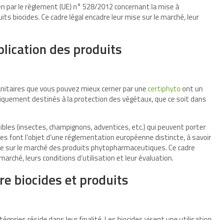
n par le règlement (UE) n° 528/2012 concernant la mise à
uits biocides. Ce cadre légal encadre leur mise sur le marché, leur
plication des produits
anitaires que vous pouvez mieux cerner par une
certiphyto
ont un
ifiquement destinés à la protection des végétaux, que ce soit dans
sibles (insectes, champignons, adventices, etc.) qui peuvent porter
es font l’objet d’une réglementation européenne distincte, à savoir
se sur le marché des produits phytopharmaceutiques. Ce cadre
marché, leurs conditions d’utilisation et leur évaluation.
re biocides et produits
égories réside dans leur finalité. Les biocides visent une utilisation