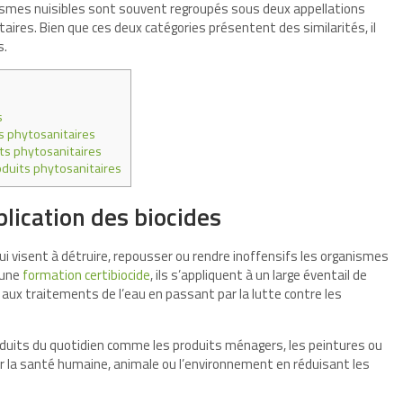
anismes nuisibles sont souvent regroupés sous deux appellations
itaires. Bien que ces deux catégories présentent des similarités, il
s.
s
s phytosanitaires
its phytosanitaires
roduits phytosanitaires
plication des biocides
 visent à détruire, repousser ou rendre inoffensifs les organismes
 une
formation certibiocide
, ils s’appliquent à un large éventail de
s aux traitements de l’eau en passant par la lutte contre les
duits du quotidien comme les produits ménagers, les peintures ou
éger la santé humaine, animale ou l’environnement en réduisant les