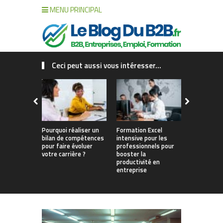
MENU PRINCIPAL
Ceci peut aussi vous intéresser...
Pourquoi réaliser un
Formation Excel
Pourquoi fa
bilan de compétences
intensive pour les
de compét
pour faire évoluer
professionnels pour
changer vo
votre carrière ?
booster la
productivité en
entreprise