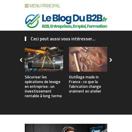
MENU PRINCIPAL
Ceci peut aussi vous intéresser...
Sécuriser les
Outillage made in
Connecter c
opérations de levage
France : ce que la
collaborat
en entreprise : un
fabrication change
processus :
investissement
vraiment en atelier
des projet
rentable à long terme
augmentés 