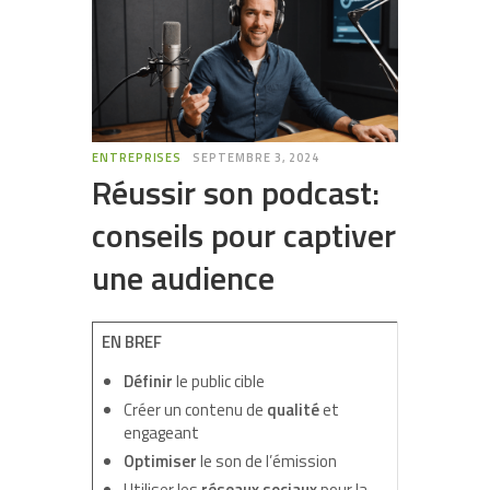
ENTREPRISES
SEPTEMBRE 3, 2024
Réussir son podcast:
conseils pour captiver
une audience
EN BREF
Définir
le public cible
Créer un contenu de
qualité
et
engageant
Optimiser
le son de l’émission
Utiliser les
réseaux sociaux
pour la