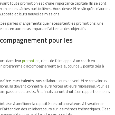
avant toute promotion est d’une importance capitale. Ils se sont
’exercer des tâches particulières. Vous devez être sûr qu’ils n’auront
eau poste et leurs nouvelles missions.
ffectée par les changements que nécessitent les promotions, une
 doit en aucun cas impacter l’atteinte des objectifs.
ccompagnement pour les
urs dans leur
promotion
, c’est de faire appel à un coach en
ra un programme d’accompagnement axé autour de 3 points clés à
naître leurs talents
: vos collaborateurs doivent être convaincus
ions. Ils doivent connaître leurs forces et leurs faiblesses. Pour les
faire passer des tests. À la fin, ils auront droit à un rapport sur leurs
oint vise à améliorer la capacité des collaborateurs à travailler en
ntrer l’attention des collaborateurs sur les mêmes thématiques. C’est
 passer s’il souhaite atteindre ses objectifs.