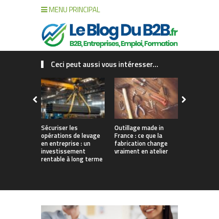
MENU PRINCIPAL
Ceci peut aussi vous intéresser...
Sécuriser les
Outillage made in
Connecter c
opérations de levage
France : ce que la
collaborat
en entreprise : un
fabrication change
processus :
investissement
vraiment en atelier
des projet
rentable à long terme
augmentés 