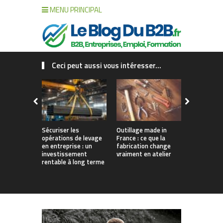
MENU PRINCIPAL
Ceci peut aussi vous intéresser...
Sécuriser les
Outillage made in
Connecter c
opérations de levage
France : ce que la
collaborat
en entreprise : un
fabrication change
processus :
investissement
vraiment en atelier
des projet
rentable à long terme
augmentés 