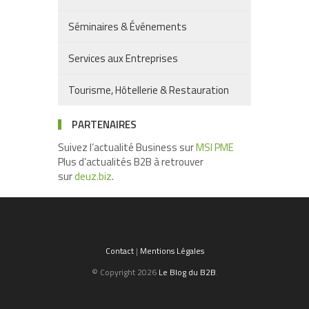
Séminaires & Événements
Services aux Entreprises
Tourisme, Hôtellerie & Restauration
PARTENAIRES
Suivez l’actualité Business sur
MSI PME
Plus d’actualités B2B à retrouver
sur
deuz.biz
.
Contact
|
Mentions Légales
© Copyright 2026
Le Blog du B2B
.