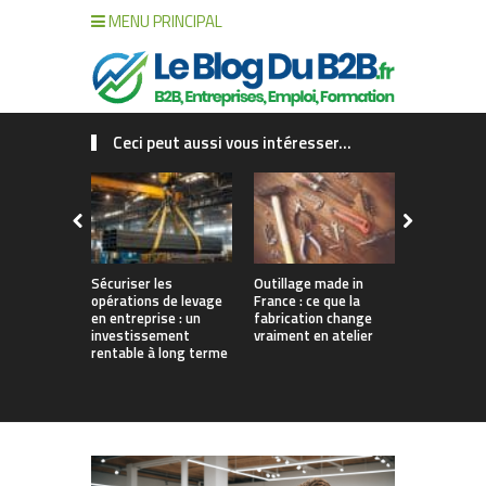
MENU PRINCIPAL
Ceci peut aussi vous intéresser...
Sécuriser les
Outillage made in
Connecter c
opérations de levage
France : ce que la
collaborat
en entreprise : un
fabrication change
processus :
investissement
vraiment en atelier
des projet
rentable à long terme
augmentés 