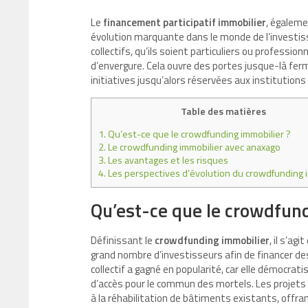
Le
financement participatif immobilier
, égalem
évolution marquante dans le monde de l’invest
collectifs, qu’ils soient particuliers ou professi
d’envergure. Cela ouvre des portes jusque-là fermée
initiatives jusqu’alors réservées aux institutions 
Table des matières
1.
Qu’est-ce que le crowdfunding immobilier ?
2.
Le crowdfunding immobilier avec anaxago
3.
Les avantages et les risques
4.
Les perspectives d’évolution du crowdfunding 
Qu’est-ce que le crowdfund
Définissant le
crowdfunding immobilier
, il s’a
grand nombre d’investisseurs afin de financer d
collectif a gagné en popularité, car elle démocrat
d’accès pour le commun des mortels. Les projets
à la réhabilitation de bâtiments existants, off