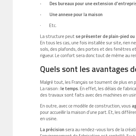
·
Des bureaux pour une extension d’entrepri
·
Une annexe pour la maison
·
Etc.
La structure peut
se présenter de plain-pied o
En tous les cas, une fois installée sur site, rien 
sols, des plafonds, des portes et des fenêtres e
rigueur. Le confort sera donc tout de même au r
Quels sont les avantages d
Malgré tout, les Français se tournent de plus en 
La raison :
le temps
. En effet, les délais de fabri
des travaux sont faits avec des machines en usine. 
En outre, avec ce modèle de construction, vous
a
pour accueillir la maison d’une part. Et, les dif
en usine.
La précision
sera au rendez-vous lors de la créa
l’environnement de fabrication est contrôlé. Il y 