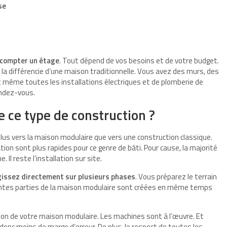
se
u compter un étage
. Tout dépend de vos besoins et de votre budget.
ne la différencie d’une maison traditionnelle. Vous avez des murs, des
t même toutes les installations électriques et de plomberie de
endez-vous.
e ce type de construction ?
plus vers la maison modulaire que vers une construction classique.
cation sont plus rapides pour ce genre de bâti. Pour cause, la majorité
Il reste l’installation sur site.
gissez directement sur plusieurs phases
. Vous préparez le terrain
férentes parties de la maison modulaire sont créées en même temps
tion de votre maison modulaire. Les machines sont à l’œuvre. Et
a donc moins de marge d’erreur. De plus, le respect de toutes les