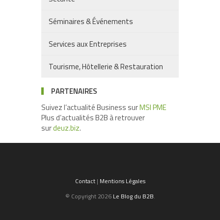
Séminaires & Événements
Services aux Entreprises
Tourisme, Hôtellerie & Restauration
PARTENAIRES
Suivez l’actualité Business sur
MSI PME
Plus d’actualités B2B à retrouver
sur
deuz.biz
.
Contact
|
Mentions Légales
© Copyright 2026
Le Blog du B2B
.