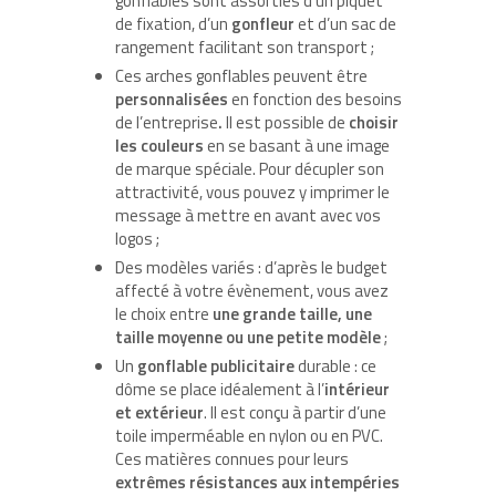
gonflables sont assorties d’un piquet
de fixation, d’un
gonfleur
et d’un sac de
rangement facilitant son transport ;
Ces arches gonflables peuvent être
personnalisées
en fonction des besoins
de l’entreprise
.
Il est possible de
choisir
les couleurs
en se basant à une image
de marque spéciale.
Pour décupler son
attractivité, vous pouvez y imprimer le
message à mettre en avant avec vos
logos ;
Des modèles variés : d’après le budget
affecté à votre évènement, vous avez
le choix entre
une grande taille, une
taille moyenne ou une petite modèle
;
Un
gonflable publicitaire
durable : ce
dôme se place idéalement à l’
intérieur
et extérieur
. Il est conçu à partir d’une
toile imperméable en nylon ou en PVC.
Ces matières connues pour leurs
extrêmes résistances aux intempéries