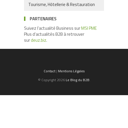
Tourisme, Hôtellerie & Restauration
PARTENAIRES
Suivez l’actualité Business sur
MSI PME
Plus d’actualités B2B à retrouver
sur
deuz.biz
.
Contact
|
Mentions Légales
© Copyright 2026
Le Blog du B2B
.