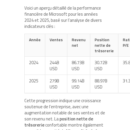
Voici un aperçu détaillé de la performance
financière de Microsoft pour les années
2024 et 2025, basé sur l’analyse de divers
indicateurs clés :
Année
Ventes
Revenu
Position
Rat
net
nette de
P/E
trésorerie
2024
244B
86.73B
30.72B
35.
USD
USD
USD
2025
279B
99.14B
88.97B
31.
USD
USD
USD
Cette progression indique une croissance
soutenue de l’entreprise, avec une
augmentation notable de ses ventes et de
son revenu net. La
position nette de
trésorerie
confortable montre également