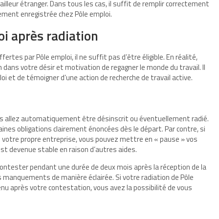
ailleur étranger. Dans tous les cas, il suffit de remplir correctement
ement enregistrée chez Pôle emploi.
oi après radiation
rtes par Pôle emploi, il ne suffit pas d’être éligible. En réalité,
 dans votre désir et motivation de regagner le monde du travail. Il
loi et de témoigner d’une action de recherche de travail active.
us allez automatiquement être désinscrit ou éventuellement radié.
aines obligations clairement énoncées dès le départ. Par contre, si
 votre propre entreprise, vous pouvez mettre en « pause » vos
 est devenue stable en raison d’autres aides.
e contester pendant une durée de deux mois après la réception de la
s manquements de manière éclairée. Si votre radiation de Pôle
nu après votre contestation, vous avez la possibilité de vous