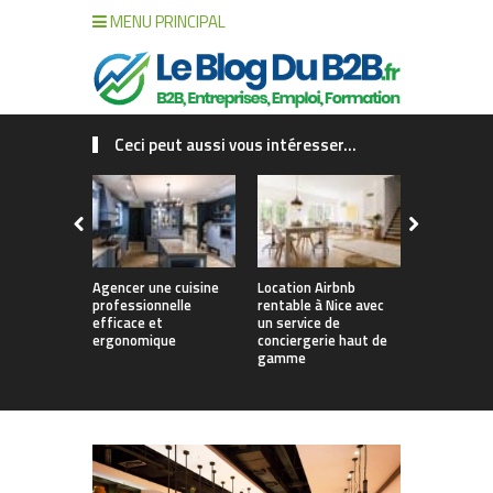
MENU PRINCIPAL
Ceci peut aussi vous intéresser...
Agencer une cuisine
Location Airbnb
L’innovatio
professionnelle
rentable à Nice avec
au service
efficace et
un service de
entreprise
ergonomique
conciergerie haut de
savoir-fair
gamme