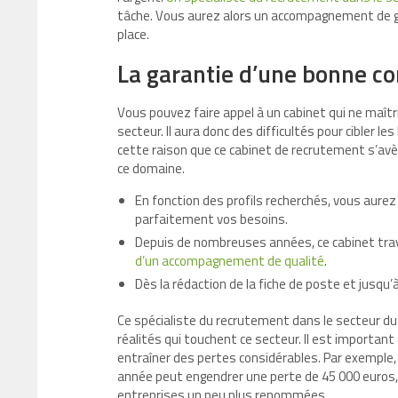
tâche. Vous aurez alors un accompagnement de gra
place.
La garantie d’une bonne c
Vous pouvez faire appel à un cabinet qui ne maît
secteur. Il aura donc des difficultés pour cibler 
cette raison que ce cabinet de recrutement s’avèr
ce domaine.
En fonction des profils recherchés, vous aure
parfaitement vos besoins.
Depuis de nombreuses années, ce cabinet trav
d’un accompagnement de qualité
.
Dès la rédaction de la fiche de poste et jusqu’
Ce spécialiste du recrutement dans le secteur d
réalités qui touchent ce secteur. Il est importan
entraîner des pertes considérables. Par exemple,
année peut engendrer une perte de 45 000 euros, c
entreprises un peu plus renommées.