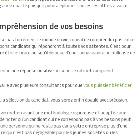
nde qualité puisqu’il pourra éplucher toutes les offres à votre
ompréhension de vos besoins
rise pas forcément le monde du vin, mais il ne comprendra pas votre
les bons candidats qui répondront à toutes vos attentes. C’est pour
e être efficace puisqu’il dispose d’une connaissance pointilleuse de
z enfin une réponse positive puisque ce cabinet comprend
aille avec plusieurs consultants pour que
vous puissiez bénéficier
à la sélection du candidat, vous serez enfin épaulé avec précision.
u vin met en avant une méthodologie rigoureuse et adaptée aux
t de noter qu’un candidat qui ne correspond pas à vos besoins peut
 une personne qui ne reste pas dans votre entreprise plus d’une
e qui n’est pas négligeable pour les jeunes sociétés ou les