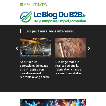
MENU PRINCIPAL
Ceci peut aussi vous intéresser...
Sécuriser les
Outillage made in
Connecter c
opérations de levage
France : ce que la
collaborat
en entreprise : un
fabrication change
processus :
investissement
vraiment en atelier
des projet
rentable à long terme
augmentés 