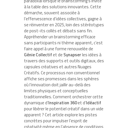
paradoxal lorsque le brainstorming s’invite
à la table des solutions innovantes. Cette
démarche, souvent associée à
l’effervescence d’idées collectives, gagne à
se réinventer en 2025, loin des stéréotypes
de post-its collés et débats sans fin.
Appréhender un brainstorming efficace
sans participants ni thème apparent, c’est
faire appel à une forme renouvelée de
Génie Collectif
et de
Synapser
les idées à
travers des supports et outils digitaux, des
capsules créatives et autres Nuages
Créatifs. Ce processus non conventionnel
affiche ses promesses dans les sphères
où l’innovation doit jaillir au-delà des
limites physiques et conceptuelles
traditionnelles. Comment orchestrer cette
dynamique d’
Inspiration 360
et d’
Idéactif
pour libérer le potentiel créatif dans un vide
apparent ? Cet article explore les pistes
concrètes pour impulser l’esprit de
créativité même en l’absence de conditions