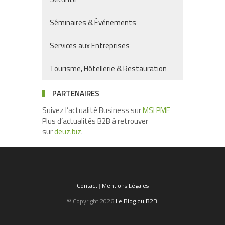
Séminaires & Événements
Services aux Entreprises
Tourisme, Hôtellerie & Restauration
PARTENAIRES
Suivez l’actualité Business sur
MSI PME
Plus d’actualités B2B à retrouver
sur
deuz.biz
.
Contact
|
Mentions Légales
© Copyright 2026
Le Blog du B2B
.