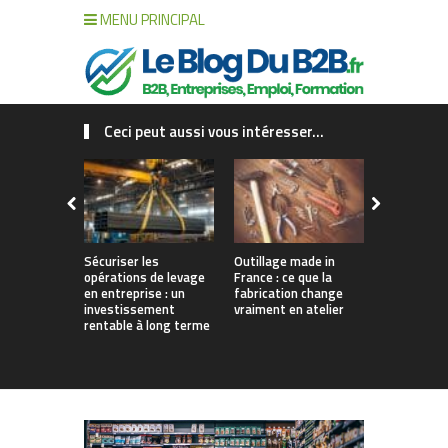
MENU PRINCIPAL
Ceci peut aussi vous intéresser...
Sécuriser les
Outillage made in
Connecter c
opérations de levage
France : ce que la
collaborat
en entreprise : un
fabrication change
processus :
investissement
vraiment en atelier
des projet
rentable à long terme
augmentés 