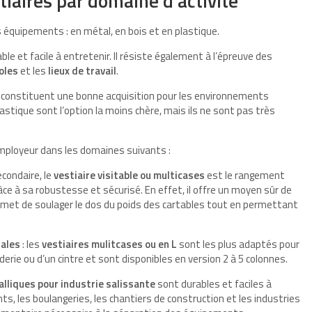
tiaires par domaine d’activité
os équipements : en métal, en bois et en plastique.
able et facile à entretenir. Il résiste également à l’épreuve des
oles
et les
lieux de travail
.
s constituent une bonne acquisition pour les environnements
lastique sont l’option la moins chère, mais ils ne sont pas très
employeur dans les domaines suivants :
econdaire, le
vestiaire visitable ou multicases
est le rangement
âce à sa robustesse et sécurisé. En effet, il offre un moyen sûr de
ermet de soulager le dos du poids des cartables tout en permettant
rales
: les
vestiaires mulitcases ou en L
sont les plus adaptés pour
derie ou d’un cintre et sont disponibles en version 2 à 5 colonnes.
alliques pour industrie salissante
sont durables et faciles à
nts, les boulangeries, les chantiers de construction et les industries