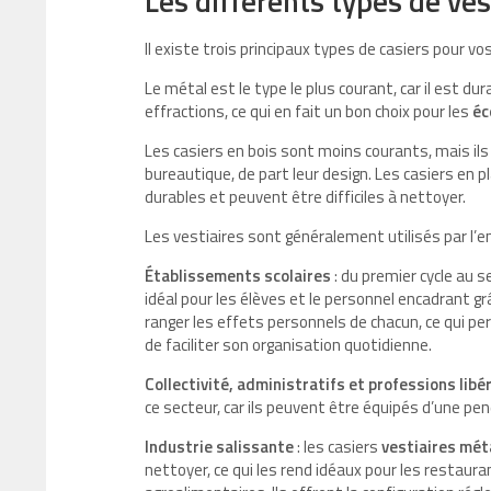
Les différents types de ves
Il existe trois principaux types de casiers pour v
Le métal est le type le plus courant, car il est dur
effractions, ce qui en fait un bon choix pour les
éc
Les casiers en bois sont moins courants, mais il
bureautique, de part leur design. Les casiers en p
durables et peuvent être difficiles à nettoyer.
Les vestiaires sont généralement utilisés par l’
Établissements scolaires
: du premier cycle au s
idéal pour les élèves et le personnel encadrant gr
ranger les effets personnels de chacun, ce qui p
de faciliter son organisation quotidienne.
Collectivité, administratifs et professions libé
ce secteur, car ils peuvent être équipés d’une pen
Industrie salissante
: les casiers
vestiaires mét
nettoyer, ce qui les rend idéaux pour les restaura