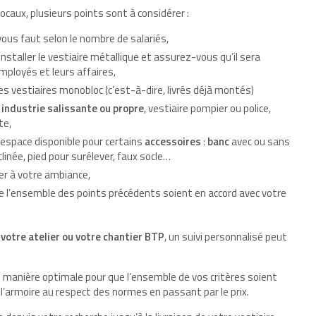
locaux, plusieurs points sont à considérer :
vous faut selon le nombre de salariés,
staller le vestiaire métallique et assurez-vous qu’il sera
mployés et leurs affaires,
s vestiaires monobloc (c’est-à-dire, livrés déjà montés)
:
industrie salissante ou propre
, vestiaire pompier ou police,
te,
’espace disponible pour certains
accessoires
:
banc
avec ou sans
clinée, pied pour surélever, faux socle…
r à votre ambiance,
que l’ensemble des points précédents soient en accord avec votre
,
votre atelier ou votre chantier BTP
, un suivi personnalisé peut
e manière optimale pour que l’ensemble de vos critères soient
 l’armoire au respect des normes en passant par le prix.