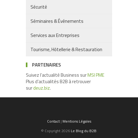
Sécurité
Séminaires & Événements
Services aux Entreprises
Tourisme, Hôtellerie & Restauration
PARTENAIRES
Suivez l’actualité Business sur
MSI PME
Plus d’actualités B2B à retrouver
sur
deuz.biz
.
Contact
|
Mentions Légales
© Copyright 2026
Le Blog du B2B
.