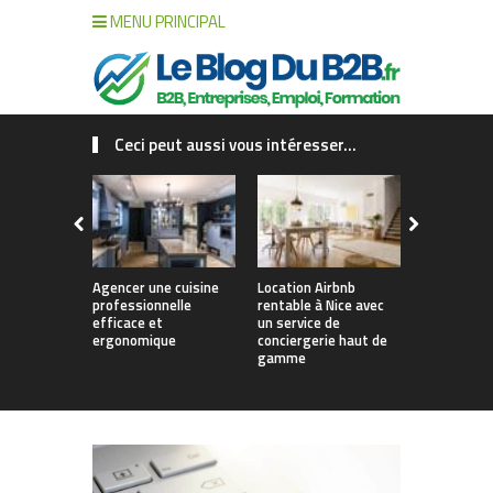
MENU PRINCIPAL
Ceci peut aussi vous intéresser...
Agencer une cuisine
Location Airbnb
L’innovatio
professionnelle
rentable à Nice avec
au service
efficace et
un service de
entreprise
ergonomique
conciergerie haut de
savoir-fair
gamme