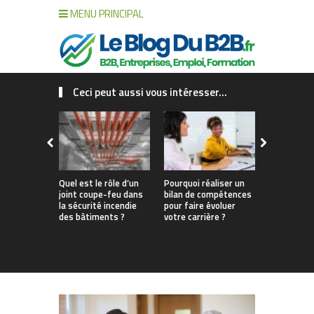
MENU PRINCIPAL
Ceci peut aussi vous intéresser...
Quel est le rôle d’un
Pourquoi réaliser un
Optimiser 
joint coupe-feu dans
bilan de compétences
rentabilité
la sécurité incendie
pour faire évoluer
magasin g
des bâtiments ?
votre carrière ?
accessoire
signalétiq