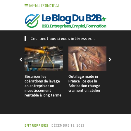
MENU PRINCIPAL
Ceci peut aussi vous intéresser...
Sécuriser les
Outillage made in
Connecter c
opérations de levage
France : ce que la
collaborat
en entreprise : un
fabrication change
processus :
investissement
vraiment en atelier
des projet
rentable à long terme
augmentés 
ENTREPRISES
DÉCEMBRE 19, 2023