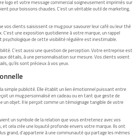
tre logo et votre message commercial soigneusement imprimés sur
ipient pour boissons chaudes. C’est un véritable outil de marketing,
 vos clients saisissent ce mug pour savourer leur café ou leur thé
x. C’est une exposition quotidienne à votre marque, un rappel
 psychologique de cette visibilité régulière est inestimable.
ilité. C’est aussi une question de perception. Votre entreprise est
 aux détails, à une personnalisation sur mesure. Vos clients voient
ls, qu’ils sont précieux à vos yeux.
onnelle
 simple publicité. Elle établit un lien émotionnel puissant entre
 reçoit un mug personnalisé en cadeau ou en tant que geste de
e un objet. Il le perçoit comme un témoignage tangible de votre
evient un symbole de la relation que vous entretenez avec vos
s, et cela crée une loyauté profonde envers votre marque. Ils ont
e plus grand, d’appartenir à une communauté qui partage les mêmes