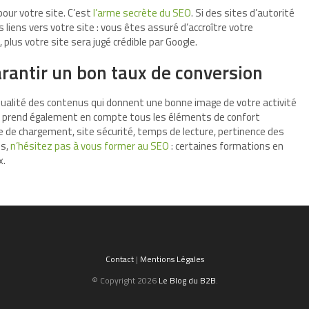
our votre site. C’est
l’arme secrète du SEO
. Si des sites d’autorité
liens vers votre site : vous êtes assuré d’accroître votre
 plus votre site sera jugé crédible par Google.
garantir un bon taux de conversion
 qualité des contenus qui donnent une bonne image de votre activité
le prend également en compte tous les éléments de confort
sse de chargement, site sécurité, temps de lecture, pertinence des
us,
n’hésitez pas à vous former au SEO
: certaines formations en
x.
Contact
|
Mentions Légales
© Copyright 2026
Le Blog du B2B
.