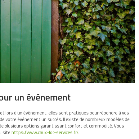
 pour un événement
et lors d’un événement, elles sont pratiques pour répondre à vos
s de votre événement un succès. Il existe de nombreux modèles de
 de plusieurs options garantissant confort et commodité. Vous
au site
https://www.caux-loc-services.fr/
.