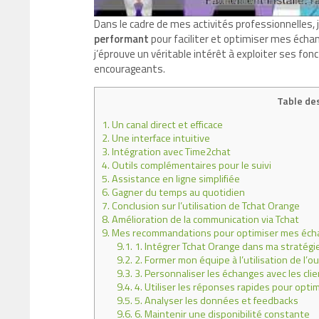
Dans le cadre de mes activités professionnelles, 
performant
pour faciliter et optimiser mes échan
j’éprouve un véritable intérêt à exploiter ses fo
encourageants.
Table de
1.
Un canal direct et efficace
2.
Une interface intuitive
3.
Intégration avec Time2chat
4.
Outils complémentaires pour le suivi
5.
Assistance en ligne simplifiée
6.
Gagner du temps au quotidien
7.
Conclusion sur l’utilisation de Tchat Orange
8.
Amélioration de la communication via Tchat
9.
Mes recommandations pour optimiser mes écha
9.1.
1. Intégrer Tchat Orange dans ma stratég
9.2.
2. Former mon équipe à l’utilisation de l’ou
9.3.
3. Personnaliser les échanges avec les cli
9.4.
4. Utiliser les réponses rapides pour opti
9.5.
5. Analyser les données et feedbacks
9.6.
6. Maintenir une disponibilité constante