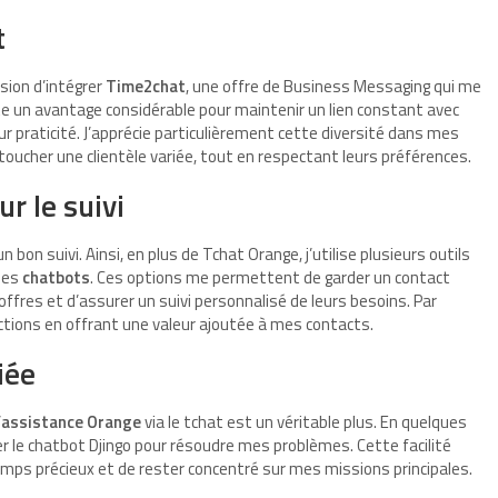
t
sion d’intégrer
Time2chat
, une offre de Business Messaging qui me
 un avantage considérable pour maintenir un lien constant avec
ur praticité. J’apprécie particulièrement cette diversité dans mes
oucher une clientèle variée, tout en respectant leurs préférences.
r le suivi
on suivi. Ainsi, en plus de Tchat Orange, j’utilise plusieurs outils
les
chatbots
. Ces options me permettent de garder un contact
offres et d’assurer un suivi personnalisé de leurs besoins. Par
ctions en offrant une valeur ajoutée à mes contacts.
iée
’
assistance Orange
via le tchat est un véritable plus. En quelques
iser le chatbot Djingo pour résoudre mes problèmes. Cette facilité
emps précieux et de rester concentré sur mes missions principales.