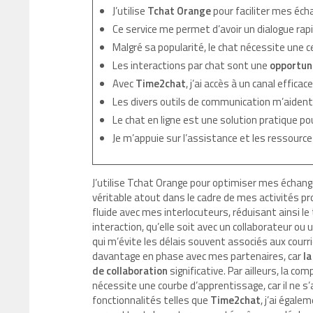
J’utilise
Tchat Orange
pour faciliter mes éch
Ce service me permet d’avoir un dialogue rapid
Malgré sa popularité, le chat nécessite une 
Les interactions par chat sont une
opportun
Avec
Time2chat
, j’ai accès à un canal efficac
Les divers outils de communication m’aident 
Le chat en ligne est une solution pratique p
Je m’appuie sur l’assistance et les ressource
J’utilise Tchat Orange pour optimiser mes échang
véritable atout dans le cadre de mes activités prof
fluide avec mes interlocuteurs, réduisant ainsi 
interaction, qu’elle soit avec un collaborateur ou 
qui m’évite les délais souvent associés aux cour
davantage en phase avec mes partenaires, car
la
de collaboration
significative. Par ailleurs, la c
nécessite une courbe d’apprentissage, car il ne s’
fonctionnalités telles que
Time2chat
, j’ai égal