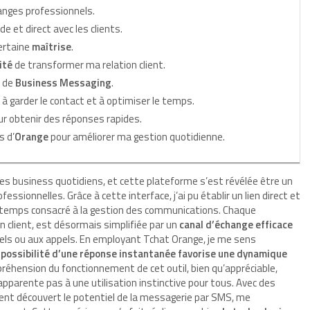
anges professionnels.
e et direct avec les clients.
certaine
maîtrise
.
ité
de transformer ma relation client.
e de
Business Messaging
.
à garder le contact et à optimiser le temps.
our obtenir des réponses rapides.
s d’
Orange
pour améliorer ma gestion quotidienne.
es business quotidiens, et cette plateforme s’est révélée être un
essionnelles. Grâce à cette interface, j’ai pu établir un lien direct et
le temps consacré à la gestion des communications. Chaque
un client, est désormais simplifiée par un
canal d’échange efficace
riels ou aux appels. En employant Tchat Orange, je me sens
 possibilité d’une réponse instantanée favorise une dynamique
ompréhension du fonctionnement de cet outil, bien qu’appréciable,
apparente pas à une utilisation instinctive pour tous. Avec des
ement découvert le potentiel de la messagerie par SMS, me