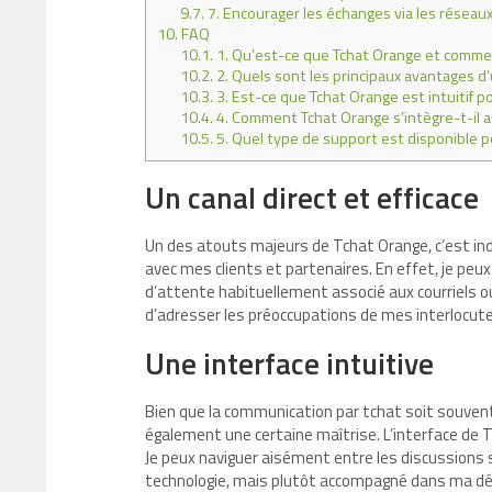
9.7.
7. Encourager les échanges via les réseaux
10.
FAQ
10.1.
1. Qu’est-ce que Tchat Orange et commen
10.2.
2. Quels sont les principaux avantages d
10.3.
3. Est-ce que Tchat Orange est intuitif po
10.4.
4. Comment Tchat Orange s’intègre-t-il a
10.5.
5. Quel type de support est disponible pou
Un canal direct et efficace
Un des atouts majeurs de Tchat Orange, c’est in
avec mes clients et partenaires. En effet, je peu
d’attente habituellement associé aux courriels 
d’adresser les préoccupations de mes interlocut
Une interface intuitive
Bien que la communication par tchat soit souv
également une certaine maîtrise. L’interface de T
Je peux naviguer aisément entre les discussions 
technologie, mais plutôt accompagné dans ma d