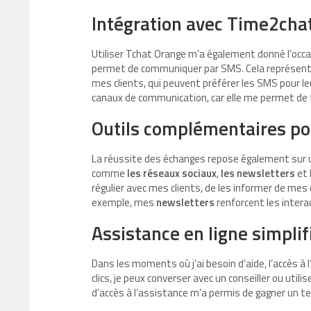
Intégration avec Time2cha
Utiliser Tchat Orange m’a également donné l’occa
permet de communiquer par SMS. Cela représente
mes clients, qui peuvent préférer les SMS pour le
canaux de communication, car elle me permet de t
Outils complémentaires pou
La réussite des échanges repose également sur un b
comme
les réseaux sociaux
,
les newsletters
et 
régulier avec mes clients, de les informer de mes 
exemple, mes
newsletters
renforcent les intera
Assistance en ligne simplif
Dans les moments où j’ai besoin d’aide, l’accès à l
clics, je peux converser avec un conseiller ou util
d’accès à l’assistance m’a permis de gagner un t