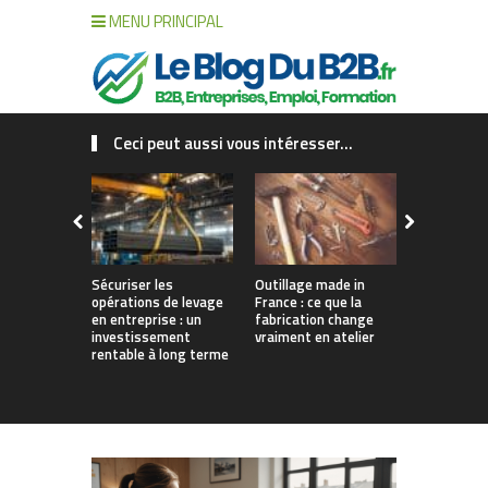
MENU PRINCIPAL
Ceci peut aussi vous intéresser...
Sécuriser les
Outillage made in
Connecter c
opérations de levage
France : ce que la
collaborat
en entreprise : un
fabrication change
processus :
investissement
vraiment en atelier
des projet
rentable à long terme
augmentés 