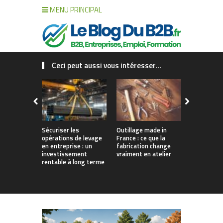
MENU PRINCIPAL
Ceci peut aussi vous intéresser...
Sécuriser les
Outillage made in
Connecter c
opérations de levage
France : ce que la
collaborat
en entreprise : un
fabrication change
processus :
investissement
vraiment en atelier
des projet
rentable à long terme
augmentés 