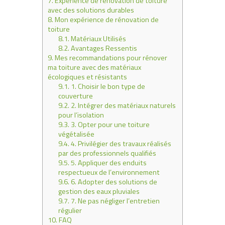
7.
Expérience de rénovation de toiture
avec des solutions durables
8.
Mon expérience de rénovation de
toiture
8.1.
Matériaux Utilisés
8.2.
Avantages Ressentis
9.
Mes recommandations pour rénover
ma toiture avec des matériaux
écologiques et résistants
9.1.
1. Choisir le bon type de
couverture
9.2.
2. Intégrer des matériaux naturels
pour l’isolation
9.3.
3. Opter pour une toiture
végétalisée
9.4.
4. Privilégier des travaux réalisés
par des professionnels qualifiés
9.5.
5. Appliquer des enduits
respectueux de l’environnement
9.6.
6. Adopter des solutions de
gestion des eaux pluviales
9.7.
7. Ne pas négliger l’entretien
régulier
10.
FAQ