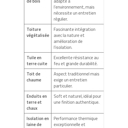
de bois
adapté à
l’environnement, mais
nécessite un entretien
régulier.
Toiture
Fascinante intégration
végétalisée
avec la nature et
amélioration de
l’isolation.
Tuile en
Excellente résistance au
terre cuite
feu et grande durabilité.
Toit de
Aspect traditionnel mais
chaume
exige un entretien
particulier.
Enduits en
Soft et naturel, idéal pour
terre et
une finition authentique.
chaux
Isolation en
Performance thermique
laine de
exceptionnelle et