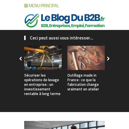
MENU PRINCIPAL
Ceci peut aussi vous intéresser...
Sécuriser les
Outillage made in
Connecter c
opérations de levage
France : ce que la
collaborat
en entreprise : un
fabrication change
processus :
investissement
vraiment en atelier
des projet
rentable à long terme
augmentés 