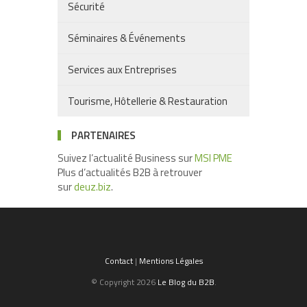
Sécurité
Séminaires & Événements
Services aux Entreprises
Tourisme, Hôtellerie & Restauration
PARTENAIRES
Suivez l’actualité Business sur
MSI PME
Plus d’actualités B2B à retrouver
sur
deuz.biz
.
Contact
|
Mentions Légales
© Copyright 2026
Le Blog du B2B
.