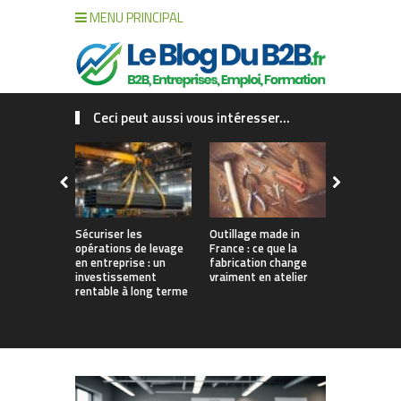
MENU PRINCIPAL
Ceci peut aussi vous intéresser...
Sécuriser les
Outillage made in
Connecter c
opérations de levage
France : ce que la
collaborat
en entreprise : un
fabrication change
processus :
investissement
vraiment en atelier
des projet
rentable à long terme
augmentés 