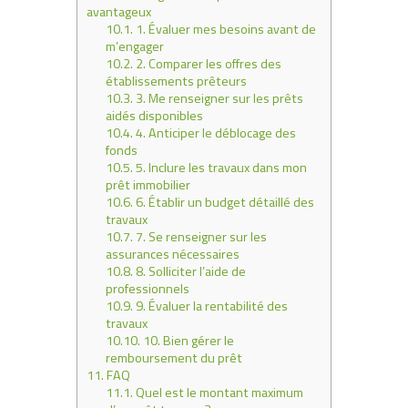
avantageux
10.1.
1. Évaluer mes besoins avant de
m’engager
10.2.
2. Comparer les offres des
établissements prêteurs
10.3.
3. Me renseigner sur les prêts
aidés disponibles
10.4.
4. Anticiper le déblocage des
fonds
10.5.
5. Inclure les travaux dans mon
prêt immobilier
10.6.
6. Établir un budget détaillé des
travaux
10.7.
7. Se renseigner sur les
assurances nécessaires
10.8.
8. Solliciter l’aide de
professionnels
10.9.
9. Évaluer la rentabilité des
travaux
10.10.
10. Bien gérer le
remboursement du prêt
11.
FAQ
11.1.
Quel est le montant maximum