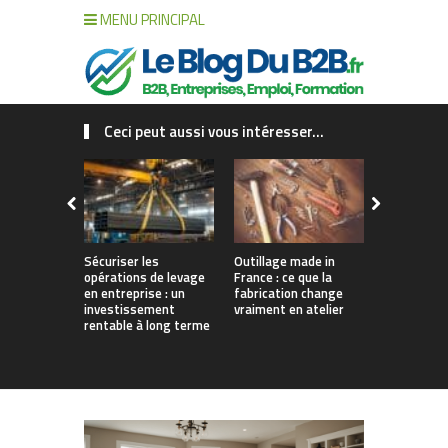
MENU PRINCIPAL
Ceci peut aussi vous intéresser...
Sécuriser les
Outillage made in
Connecter c
opérations de levage
France : ce que la
collaborat
en entreprise : un
fabrication change
processus :
investissement
vraiment en atelier
des projet
rentable à long terme
augmentés 