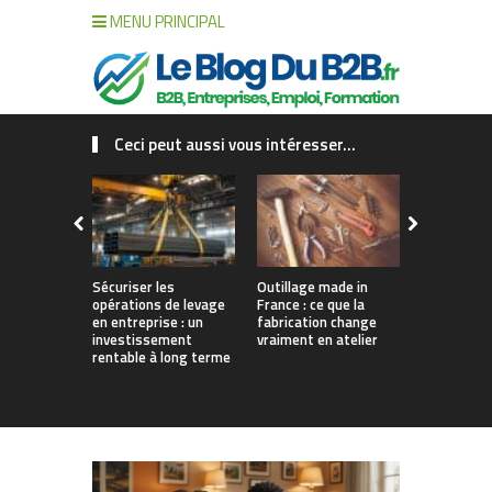
MENU PRINCIPAL
Ceci peut aussi vous intéresser...
Sécuriser les
Outillage made in
Connecter c
opérations de levage
France : ce que la
collaborat
en entreprise : un
fabrication change
processus :
investissement
vraiment en atelier
des projet
rentable à long terme
augmentés 