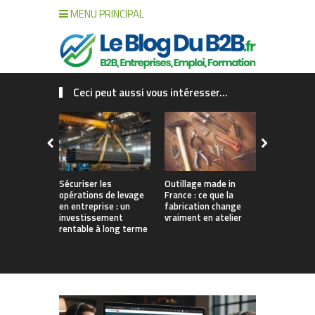
MENU PRINCIPAL
Ceci peut aussi vous intéresser...
Sécuriser les
Outillage made in
Connecter c
opérations de levage
France : ce que la
collaborat
en entreprise : un
fabrication change
processus :
investissement
vraiment en atelier
des projet
rentable à long terme
augmentés 