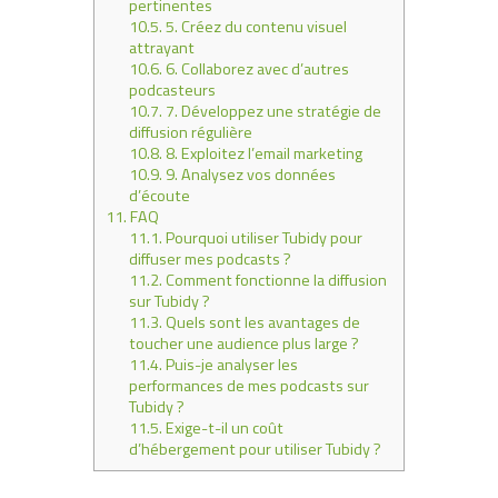
pertinentes
10.5.
5. Créez du contenu visuel
attrayant
10.6.
6. Collaborez avec d’autres
podcasteurs
10.7.
7. Développez une stratégie de
diffusion régulière
10.8.
8. Exploitez l’email marketing
10.9.
9. Analysez vos données
d’écoute
11.
FAQ
11.1.
Pourquoi utiliser Tubidy pour
diffuser mes podcasts ?
11.2.
Comment fonctionne la diffusion
sur Tubidy ?
11.3.
Quels sont les avantages de
toucher une audience plus large ?
11.4.
Puis-je analyser les
performances de mes podcasts sur
Tubidy ?
11.5.
Exige-t-il un coût
d’hébergement pour utiliser Tubidy ?