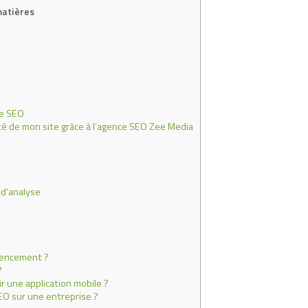
matières
se SEO
té de mon site grâce à l’agence SEO Zee Media
 d’analyse
rencement ?
?
 une application mobile ?
EO sur une entreprise ?