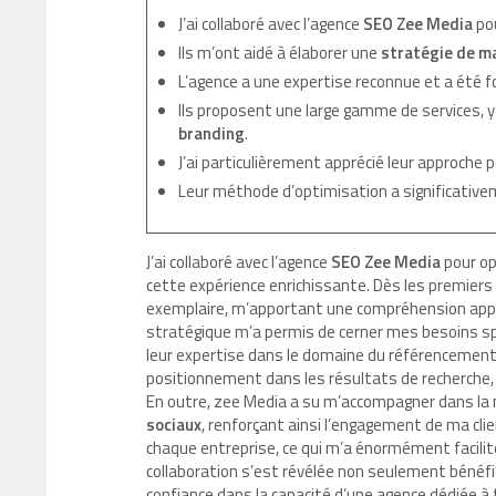
J’ai collaboré avec l’agence
SEO
Zee Media
pou
Ils m’ont aidé à élaborer une
stratégie de m
L’agence a une expertise reconnue et a été 
Ils proposent une large gamme de services, y
branding
.
J’ai particulièrement apprécié leur approche 
Leur méthode d’optimisation a significativ
J’ai collaboré avec l’agence
SEO Zee Media
pour op
cette expérience enrichissante. Dès les premiers
exemplaire, m’apportant une compréhension appro
stratégique m’a permis de cerner mes besoins sp
leur expertise dans le domaine du référencement,
positionnement dans les résultats de recherche, 
En outre, zee Media a su m’accompagner dans la 
sociaux
, renforçant ainsi l’engagement de ma clie
chaque entreprise, ce qui m’a énormément facilit
collaboration s’est révélée non seulement bénéfi
confiance dans la capacité d’une agence dédiée à 