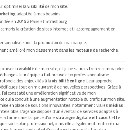
r optimiser la
visibilité
de mon site.
arketing
adaptée à mes besoins.
fondée en
2015
à Paris et Strasbourg.
 compris la création de sites Internet et l’accompagnement en
personnalisée pour la
promotion
de ma marque.
ement amélioré mon classement dans les
moteurs de recherche
.
timiser la visibilité de mon site, et je ne saurais trop recommander
 échanges, leur équipe a fait preuve d’un professionnalisme
fondie des enjeux liés à la
visibilité en ligne
. Leur approche
écifiques tout en m’ouvrant à de nouvelles perspectives. Grâce à
 j’ai constaté une amélioration significative de mon
ce qui a conduit à une augmentation notable du trafic sur mon site.
mise en place de solutions innovantes, notamment via les
médias
ntèle cible. L’agence dispose d’un éventail de services adaptés à
é la tâche dans la quête d’une
stratégie digitale efficace
. Cette
que sur le plan professionnel, mais elle a également renforcé ma
transformer le potentiel d’un site web en succès tangible.