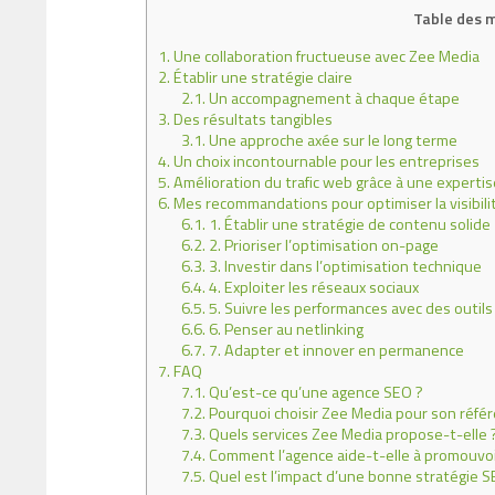
Table des 
1.
Une collaboration fructueuse avec Zee Media
2.
Établir une stratégie claire
2.1.
Un accompagnement à chaque étape
3.
Des résultats tangibles
3.1.
Une approche axée sur le long terme
4.
Un choix incontournable pour les entreprises
5.
Amélioration du trafic web grâce à une experti
6.
Mes recommandations pour optimiser la visibili
6.1.
1. Établir une stratégie de contenu solide
6.2.
2. Prioriser l’optimisation on-page
6.3.
3. Investir dans l’optimisation technique
6.4.
4. Exploiter les réseaux sociaux
6.5.
5. Suivre les performances avec des outils
6.6.
6. Penser au netlinking
6.7.
7. Adapter et innover en permanence
7.
FAQ
7.1.
Qu’est-ce qu’une agence SEO ?
7.2.
Pourquoi choisir Zee Media pour son réfé
7.3.
Quels services Zee Media propose-t-elle 
7.4.
Comment l’agence aide-t-elle à promouvoir
7.5.
Quel est l’impact d’une bonne stratégie S