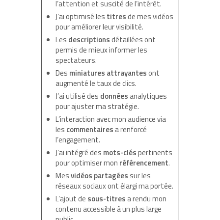
l’attention et suscité de l’intérêt.
J’ai optimisé les
titres
de mes vidéos
pour améliorer leur visibilité.
Les
descriptions
détaillées ont
permis de mieux informer les
spectateurs.
Des
miniatures attrayantes
ont
augmenté le taux de clics.
J’ai utilisé des
données
analytiques
pour ajuster ma stratégie.
L’interaction avec mon audience via
les
commentaires
a renforcé
l’engagement.
J’ai intégré des
mots-clés
pertinents
pour optimiser mon
référencement
.
Mes
vidéos partagées
sur les
réseaux sociaux ont élargi ma portée.
L’ajout de
sous-titres
a rendu mon
contenu accessible à un plus large
public.