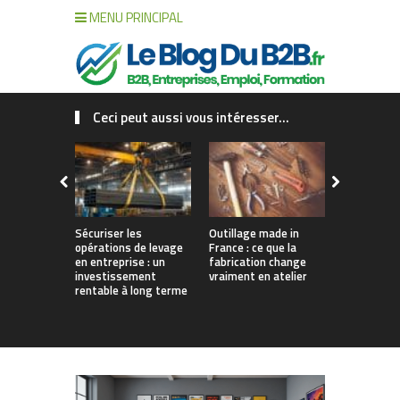
MENU PRINCIPAL
Ceci peut aussi vous intéresser...
Sécuriser les
Outillage made in
Connecter c
opérations de levage
France : ce que la
collaborat
en entreprise : un
fabrication change
processus :
investissement
vraiment en atelier
des projet
rentable à long terme
augmentés 