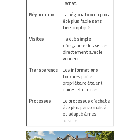
l’achat.
Négociation
La
négociation
du prix a
été plus facile sans
tiers impliqué.
Visites
Il a été
simple
d’organiser
les visites
directement avec le
vendeur.
Transparence
Les
informations
fournies
par le
propriétaire étaient
claires et directes.
Processus
Le
processus d’achat
a
été plus personnalisé
et adapté à mes
besoins.