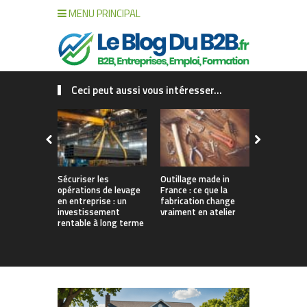
MENU PRINCIPAL
Ceci peut aussi vous intéresser...
Sécuriser les
Outillage made in
Connecter c
opérations de levage
France : ce que la
collaborat
en entreprise : un
fabrication change
processus :
investissement
vraiment en atelier
des projet
rentable à long terme
augmentés 