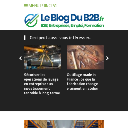
MENU PRINCIPAL
Ceci peut aussi vous intéresser...
Sécuriser les
Outillage made in
Connecter c
opérations de levage
France : ce que la
collaborat
en entreprise : un
fabrication change
processus :
investissement
vraiment en atelier
des projet
rentable à long terme
augmentés 