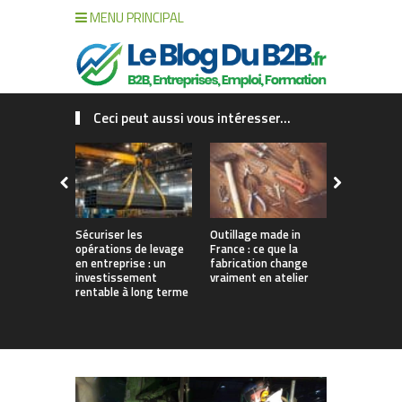
MENU PRINCIPAL
Ceci peut aussi vous intéresser...
Sécuriser les
Outillage made in
Connecter c
opérations de levage
France : ce que la
collaborat
en entreprise : un
fabrication change
processus :
investissement
vraiment en atelier
des projet
rentable à long terme
augmentés 