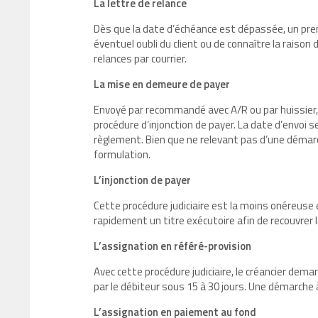
La lettre de relance
Dès que la date d’échéance est dépassée, un premi
éventuel oubli du client ou de connaître la raiso
relances par courrier.
La mise en demeure de payer
Envoyé par recommandé avec A/R ou par huissier,
procédure d’injonction de payer. La date d’envoi 
règlement. Bien que ne relevant pas d’une démarc
formulation.
L’injonction de payer
Cette procédure judiciaire est la moins onéreuse 
rapidement un titre exécutoire afin de recouvrer 
L’assignation en référé-provision
Avec cette procédure judiciaire, le créancier de
par le débiteur sous 15 à 30 jours. Une démarche à
L’assignation en paiement au fond