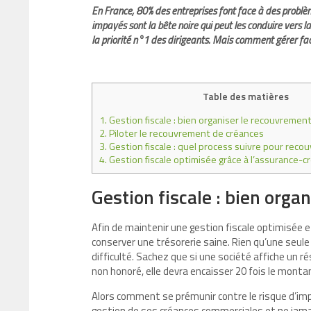
En France, 80% des entreprises font face à des problème
impayés sont la bête noire qui peut les conduire vers la
la priorité n°1 des dirigeants. Mais comment gérer fa
Table des matières
1.
Gestion fiscale : bien organiser le recouvremen
2.
Piloter le recouvrement de créances
3.
Gestion fiscale : quel process suivre pour recou
4.
Gestion fiscale optimisée grâce à l’assurance-cr
Gestion fiscale : bien orga
Afin de maintenir une gestion fiscale optimisée 
conserver une trésorerie saine. Rien qu’une seu
difficulté. Sachez que si une société affiche un r
non honoré, elle devra encaisser 20 fois le mont
Alors comment se prémunir contre le risque d’impa
gestion de ses créances commerciales et ne jamai