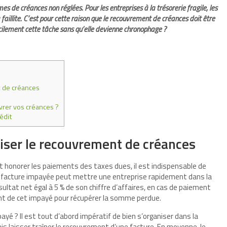
s de créances non réglées. Pour les entreprises à la trésorerie fragile, les
 faillite. C’est pour cette raison que le recouvrement de créances doit être
cilement cette tâche sans qu’elle devienne chronophage ?
t de créances
vrer vos créances ?
édit
niser le recouvrement de créances
et honorer les paiements des taxes dues, il est indispensable de
le facture impayée peut mettre une entreprise rapidement dans la
ésultat net égal à 5 % de son chiffre d’affaires, en cas de paiement
ant de cet impayé pour récupérer la somme perdue.
yé ? Il est tout d’abord impératif de bien s’organiser dans la
s laisser traîner le recouvrement d’une facture. En moyenne, le