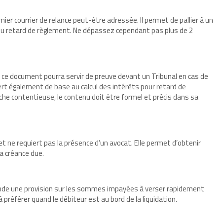
er courrier de relance peut-être adressée. Il permet de pallier à un
n du retard de règlement. Ne dépassez cependant pas plus de 2
 ce document pourra servir de preuve devant un Tribunal en cas de
sert également de base au calcul des intérêts pour retard de
he contentieuse, le contenu doit être formel et précis dans sa
et ne requiert pas la présence d’un avocat. Elle permet d’obtenir
la créance due.
mande une provision sur les sommes impayées à verser rapidement
 préférer quand le débiteur est au bord de la liquidation.